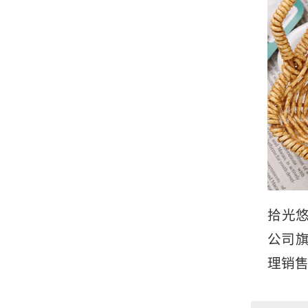
拾光悠
公司
理销